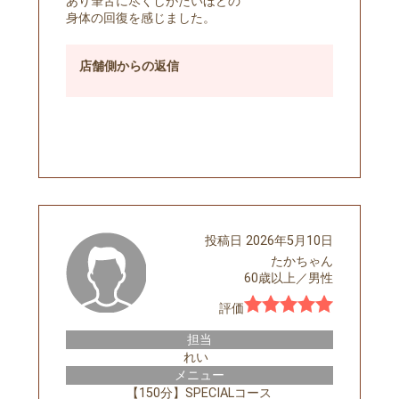
あり筆舌に尽くしがたいほどの
身体の回復を感じました。
店舗側
からの返信
予約する
投稿日
2026年5月10日
たかちゃん
60歳以上
／
男性
評価
担当
れい
メニュー
【150分】SPECIALコース