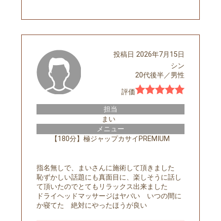
投稿日
2026年7月15日
シン
20代後半
／
男性
評価
担当
まい
メニュー
【180分】極ジャップカサイPREMIUM
指名無しで、まいさんに施術して頂きました
恥ずかしい話題にも真面目に、楽しそうに話し
て頂いたのでとてもリラックス出来ました
ドライヘッドマッサージはヤバい いつの間に
か寝てた 絶対にやったほうが良い