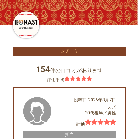
クチコミ
154
件の口コミがあります
評価平均
投稿日
2026年8月7日
スズ
30代後半
／
男性
評価
担当