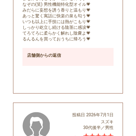
なぞの(笑) 男性機能特化型オイル💗
みだらに妄想を誘う香りと温もり💗
あっと驚く寓話に快楽の泉も匂う💗
いつも以上に手技には熱がこもり💗
しっかり屹立し続ける陰茎に感涙💗
てろてろに柔らかく解れし陰嚢よ💗
るんるんを買っておうちに帰ろう💗
店舗側
からの返信
予約する
投稿日
2026年7月1日
スズキ
30代後半
／
男性