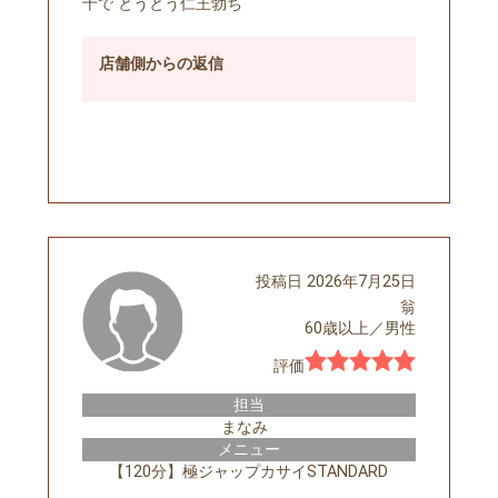
十で とうとう仁王勃ち
店舗側
からの返信
予約する
投稿日
2026年7月25日
翁
60歳以上
／
男性
評価
担当
まなみ
メニュー
【120分】極ジャップカサイSTANDARD