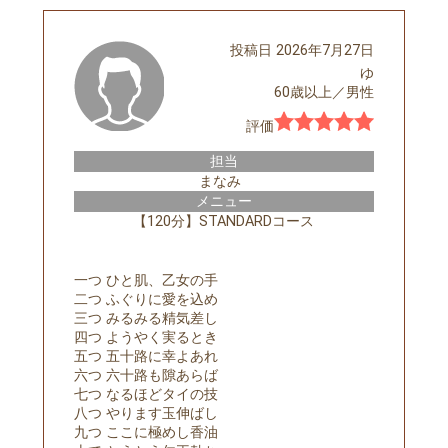
投稿日
2026年7月27日
ゆ
60歳以上
／
男性
評価
担当
まなみ
メニュー
【120分】STANDARDコース
一つ ひと肌、乙女の手
二つ ふぐりに愛を込め
三つ みるみる精気差し
四つ ようやく実るとき
五つ 五十路に幸よあれ
六つ 六十路も隙あらば
七つ なるほどタイの技
八つ やります玉伸ばし
九つ ここに極めし香油