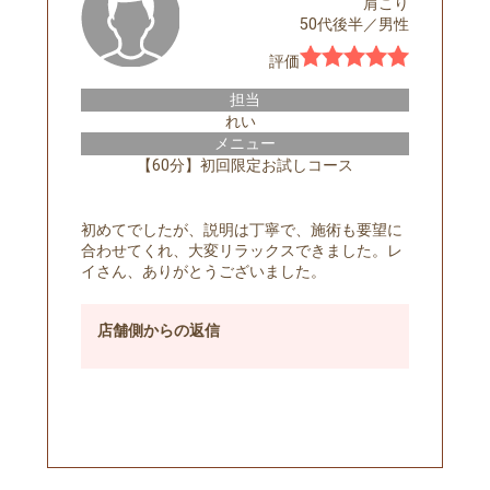
肩こり
50代後半
／
男性
評価
担当
れい
メニュー
【60分】初回限定お試しコース
初めてでしたが、説明は丁寧で、施術も要望に
合わせてくれ、大変リラックスできました。レ
イさん、ありがとうございました。
店舗側
からの返信
予約する