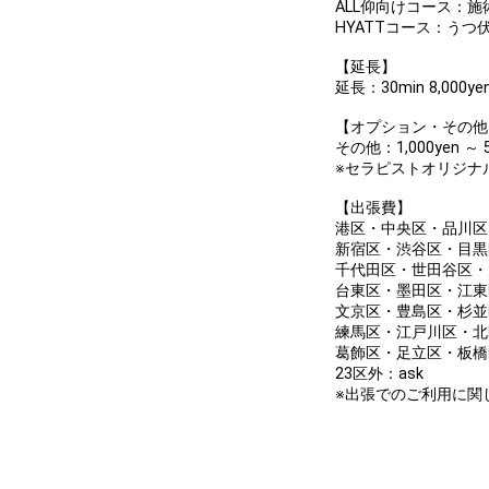
ALL仰向けコース：
HYATTコース：う
【延長】
延長：30min 8,000ye
【オプション・その他
その他：1,000yen ～ 5
※セラピストオリジナ
【出張費】
港区・中央区・品川区：1
新宿区・渋谷区・目黒区：
千代田区・世田谷区・大
台東区・墨田区・江東区：
文京区・豊島区・杉並区・
練馬区・江戸川区・北区：
葛飾区・足立区・板橋区：
23区外：ask
※出張でのご利用に関