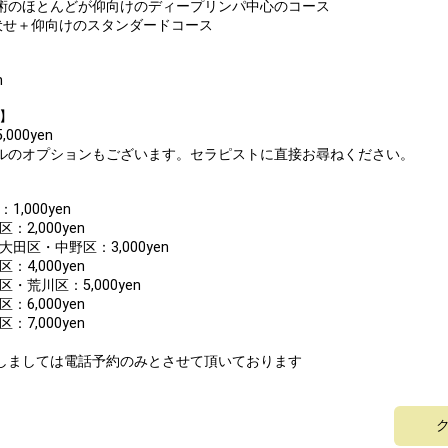
施術のほとんどが仰向けのディープリンパ中心のコース
つ伏せ＋仰向けのスタンダードコース
n
】
,000yen
ルのオプションもございます。セラピストに直接お尋ねください。
,000yen
2,000yen
田区・中野区：3,000yen
4,000yen
荒川区：5,000yen
6,000yen
7,000yen
しましては電話予約のみとさせて頂いております