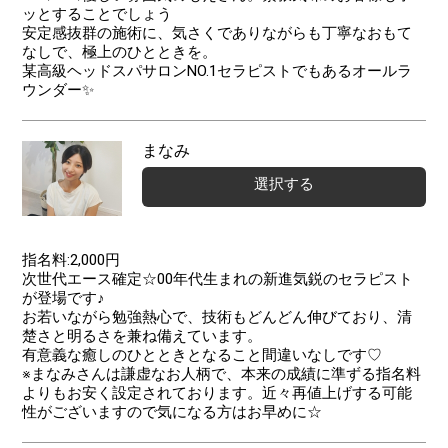
ッとすることでしょう
安定感抜群の施術に、気さくでありながらも丁寧なおもて
なしで、極上のひとときを。
某高級ヘッドスパサロンNO.1セラピストでもあるオールラ
ウンダー✨
まなみ
選択する
指名料:2,000円
次世代エース確定☆00年代生まれの新進気鋭のセラピスト
が登場です♪
お若いながら勉強熱心で、技術もどんどん伸びており、清
楚さと明るさを兼ね備えています。
有意義な癒しのひとときとなること間違いなしです♡
​​​​​​※まなみさんは謙虚なお人柄で、本来の成績に準ずる指名料
よりもお安く設定されております。近々再値上げする可能
性がございますので気になる方はお早めに☆