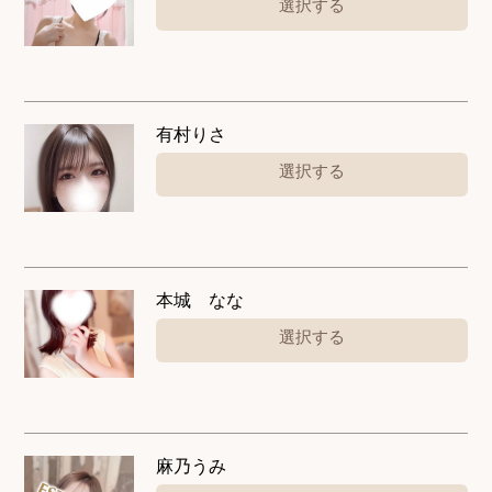
選択する
有村りさ
選択する
本城 なな
選択する
麻乃うみ