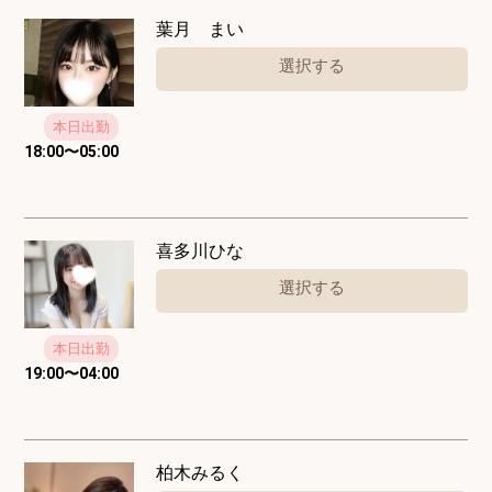
葉月 まい
選択する
本日出勤
18:00
〜
05:00
喜多川ひな
選択する
本日出勤
19:00
〜
04:00
柏木みるく